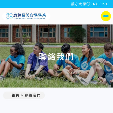
全站搜索
義守大學
ENGLISH
:::
義守大學廚藝暨美食學學系
側選單
聯絡我們
:::
首頁
聯絡我們