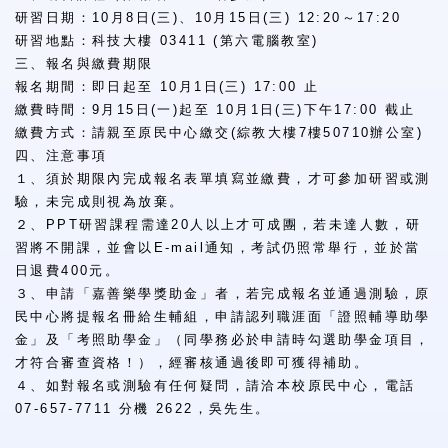
研習日期：10月8日(三)、10月15日(三) 12:20～17:20
研習地點：科技大樓 03411 (第六電腦教室)
三、報名與繳費期限
報名期間：即日起至 10月1日(三) 17:00 止
繳費時間：9月15日(一)起至 10月1日(三)下午17:00 截止
繳費方式：請親至原民中心繳交(綜教大樓7樓50710辦公室)
四、注意事項
１、須於期限內完成報名表單填寫並繳費，才可參加研習或測
驗，未完成則視為放棄。
２、PPT研習課程需達20人以上才可成團，若未達人數，研
習將不開課，並會以E-mail通知，考試仍照常舉行，並於當
日退費400元。
３、申請「嘉善樂學獎助金」者，若完成報名並通過測驗，原
民中心將提報名冊給生輔組，申請認列職涯面「證照輔導助學
金」及「考照助學金」（同學務必於申請時勾選助學金項目，
才符合審查資格！），經審核通過後即可獲得補助。
４、如對報名或測驗有任何疑問，請洽本校原民中心，電話
07-657-7711 分機 2622，吳先生。