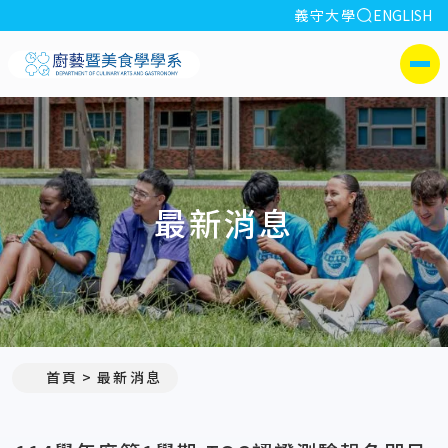
全站搜索
義守大學
ENGLISH
:::
義守大學廚藝暨美食學學系
側選單
最新消息
:::
首頁
最新消息