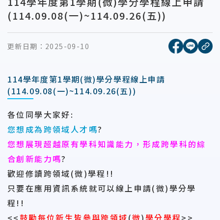
114學年度第1學期(微)學分學程線上申請
(114.09.08(一)~114.09.26(五))
[另開新視窗
[另開
更新日期：
2025-09-10
複
114學年度第1學期(微)學分學程線上申請
(114.09.08(一)~114.09.26(五))
各位同學大家好
:
您想成為跨領域人才嗎
?
您想展現超越原有學科知識能力，形成跨學科的綜
合創新能力嗎
?
歡迎修讀跨領域
(
微
)
學程
!!
只要在應用資訊系統就可以線上申請
(
微
)
學分學
程
!!
<<
鼓勵每位新生皆參與跨領域
(
微
)
學分學程
>>