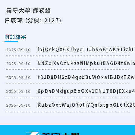
義守大學
課務組
白宸瑋 (分機: 2127)
附加檔案
lajQckQX6X7hyqLtJhVoBjWKSTizh
2025-09-10
N4ZcjXvCzNKzzNlMpkutEAGD4t9nl
2025-09-10
tDJD8DH6zD4qxd3uWOxafBJDxEZw
2025-09-10
6pDnDMdgup5pOXv1ENUT0DjEXxu
2025-09-10
KubzOxtWajO70tiYQnlxtgpGL6tXZ
2025-09-10
:::