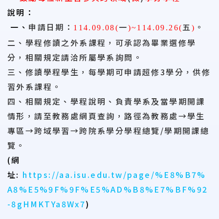
說明：
一、
申請日期：
一
五
。
114.09.08(
)~114.09.26(
)
二、學程修讀之外系課程，可承認為畢業選修學
分，相關規定請洽所屬學系詢問。
三、修讀學程學生，每學期可申請超修
3
學分，供修
習外系課程。
四、相關規定、學程說明、負責學系及當學期開課
情形，請至教務處網頁查詢，路徑為教務處→學生
專區→跨域學習→跨院系學分學程總覽
/
學期開課總
覽。
(
網
址
:
https://aa.isu.edu.tw/page/%E8%B7%
A8%E5%9F%9F%E5%AD%B8%E7%BF%92
-8gHMKTYa8Wx7
)