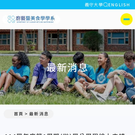
全站搜索
義守大學
ENGLISH
:::
義守大學廚藝暨美食學學系
側選單
最新消息
:::
首頁
最新消息