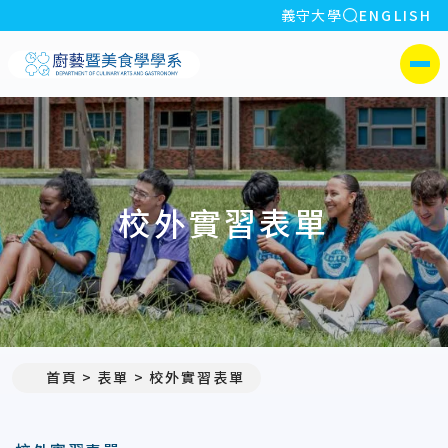
全站搜索
義守大學
ENGLISH
:::
義守大學廚藝暨美食學學系
側選單
校外實習表單
首頁
表單
校外實習表單