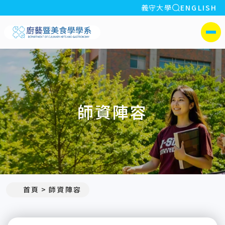
全站搜索
義守大學
ENGLISH
:::
義守大學廚藝暨美食學學系
側選單
師資陣容
:::
首頁
師資陣容